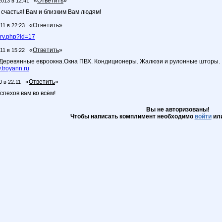
«
Ответить
»
2013 в 12:41
 счастья! Вам и близким Вам людям!
«
Ответить
»
11 в 22:23
erv.php?id=17
«
Ответить
»
11 в 15:22
 Деревянные евроокна.Окна ПВХ. Кондиционеры. Жалюзи и рулонные шторы.
troyann.ru
«
Ответить
»
0 в 22:11
спехов вам во всём!
Вы не авторизованы!
Чтобы написать комплимент необходимо
войти
ил