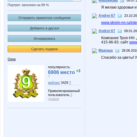
Фафанова
05.07.
Портрет заполнен на 89 %
Я желаю здоровья и
Andrei 67
23.10.20
Отправить приватное сообщение
www.stroim-nn.ru/int
Добавить в друзья
Andrei 67
09.01.20
Компания Троя-НН.
Игнорировать
415-96-83. сайт
www.
Сделать подарок
Макоша
28.06.201
Спасибо за цветы! У
Окна
популярность:
+3
6906 место
↑
рейтинг
3429
?
Привилегированный
пользователь
9
уровня