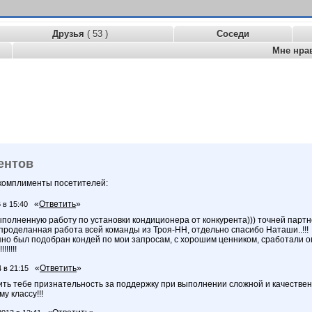
Друзья
( 53 )
Соседи
Мне нра
ентов
 комплименты посетителей:
«
Ответить
»
 в 15:40
полненную работу по установки кондиционера от конкурента))) точней партнера
проделанная работа всей команды из Троя-НН, отдельно спасибо Наташи..!!!
но был подобран кондей по мои запросам, с хорошим ценником, сработали опе
!!!!!
«
Ответить
»
 в 21:15
ить тебе признательность за поддержку при выполнении сложной и качестве
у классу!!!