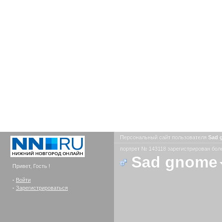
Персональный сайт пользователя
Sad 
портрет № 143118 зарегистрирован боле
Sad gnome
Привет, Гость !
-
Войти
-
Зарегистрироваться