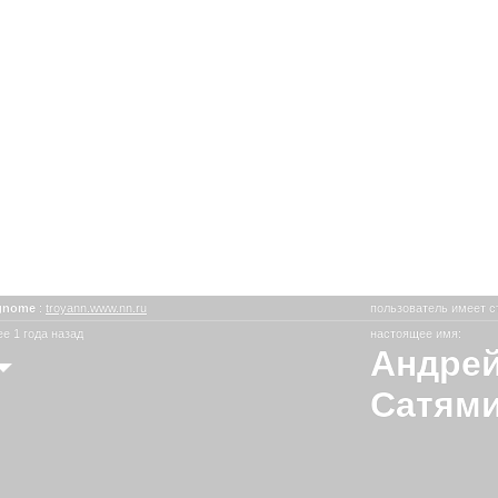
gnome
:
troyann.www.nn.ru
пользователь имеет с
е 1 года назад
настоящее имя:
Андрей
Сатями