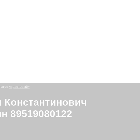
татус
«трастовый»
 Константинович
н 89519080122