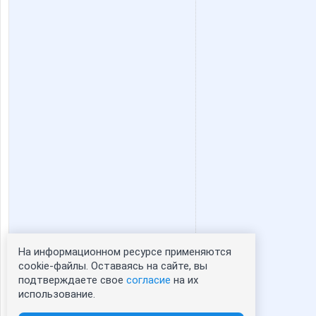
На информационном ресурсе применяются
Статистика портрета:
cookie-файлы. Оставаясь на сайте, вы
подтверждаете свое
согласие
на их
сейчас просматривают портрет - 0
использование.
зарегистрированные пользователи
посетившие портрет за 7 дней - 0